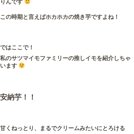
りんです
作業事例
この時期と言えばホカホカの焼き芋ですよね！
保険
店舗アクセス
ではここで！
私のサツマイモファミリーの推しイモを紹介しちゃ
います
安納芋！！
甘くねっとり、まるでクリームみたいにとろける