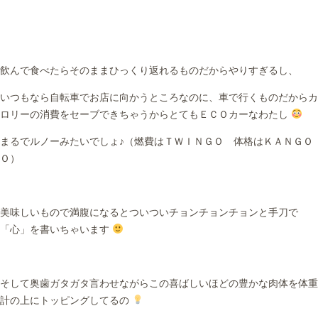
飲んで食べたらそのままひっくり返れるものだからやりすぎるし、
いつもなら自転車でお店に向かうところなのに、車で行くものだからカ
ロリーの消費をセーブできちゃうからとてもＥＣＯカーなわたし
まるでルノーみたいでしょ♪（燃費はＴＷＩＮＧＯ 体格はＫＡＮＧＯ
Ｏ）
美味しいもので満腹になるとついついチョンチョンチョンと手刀で
「心」を書いちゃいます
そして奥歯ガタガタ言わせながらこの喜ばしいほどの豊かな肉体を体重
計の上にトッピングしてるの