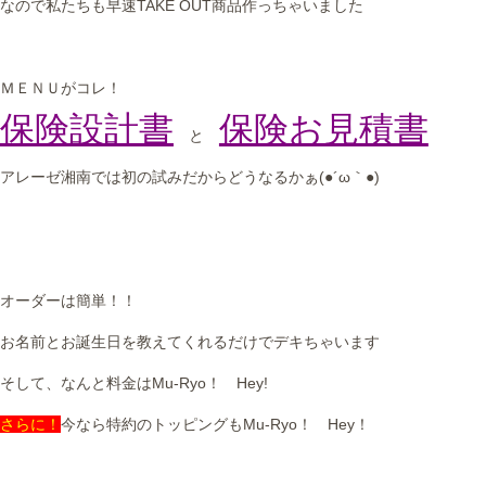
なので私たちも早速TAKE OUT商品作っちゃいました
ＭＥＮＵがコレ！
保険設計書
保険お見積書
と
アレーゼ湘南では初の試みだからどうなるかぁ(●´ω｀●)
オーダーは簡単！！
お名前とお誕生日を教えてくれるだけでデキちゃいます
そして、なんと料金はMu-Ryo！ Hey!
さらに！
今なら特約のトッピングもMu-Ryo！ Hey！