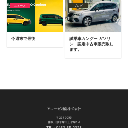
ニュース
ブログ
今週末で最後
試乗車カングー ガソリ
ン 認定中古車販売致し
ます。
アレーゼ湘南株式会社
〒254-0055
神奈川県平塚市上平塚1-1
TEL:
0463-35-2323