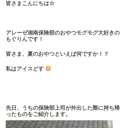
皆さまこんにちは☆
作業事例
保険
店舗アクセス
アレーゼ湘南保険部のおやつモグモグ大好きの
もぐりんです！
皆さま、夏のおやつといえば何ですか！？
私はアイスどす
先日、うちの保険部上司が外出した際に持ち帰
ったものをご紹介します。