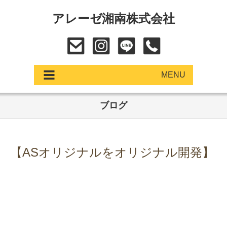
アレーゼ湘南株式会社
MENU
ブログ
アップデート
展示車・試乗車
【ASオリジナルをオリジナル開発】
中古車
ショールーム
サービス