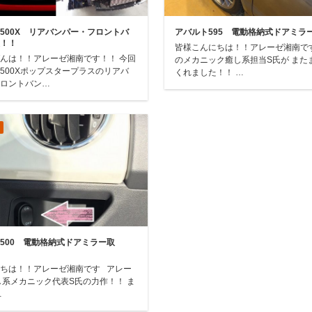
500X リアバンパー・フロントバ
アバルト595 電動格納式ドアミラ
換！！
皆様こんにちは！！アレーゼ湘南で
んは！！アレーゼ湘南です！！ 今回
のメカニック癒し系担当S氏が また
500Xポップスタープラスのリアバ
くれました！！ …
フロントバン…
500 電動格納式ドアミラー取
ちは！！アレーゼ湘南です アレー
し系メカニック代表S氏の力作！！ ま
…