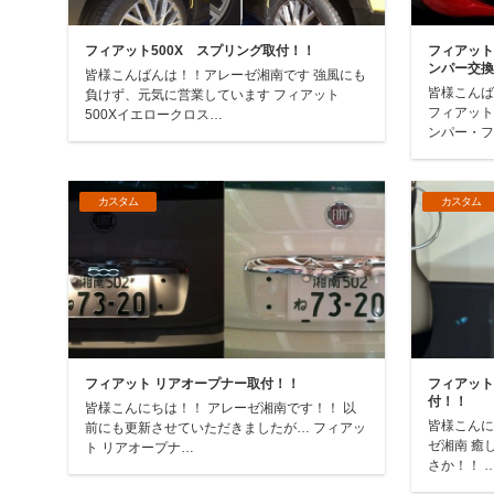
フィアット500X スプリング取付！！
フィアット
ンパー交
皆様こんばんは！！アレーゼ湘南です 強風にも
皆様こんば
負けず、元気に営業しています フィアット
フィアット
500Xイエロークロス…
ンパー・
カスタム
カスタム
フィアット リアオープナー取付！！
フィアット
付！！
皆様こんにちは！！ アレーゼ湘南です！！ 以
皆様こんに
前にも更新させていただきましたが… フィアッ
ゼ湘南 癒
ト リアオープナ…
さか！！ 