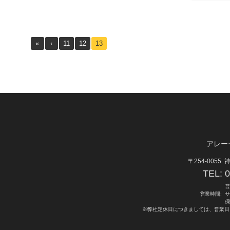
«
‹
11
12
13
アレー
〒254-0055
神
TEL:
0
営
営業時間:
サ
保
※弊社定休日につきましては、営業日