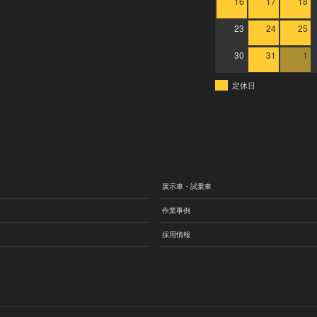
16
17
18
23
24
25
30
31
1
定休日
展示車・試乗車
作業事例
採用情報