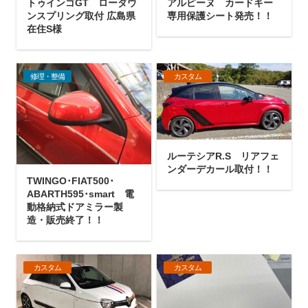
トゥインゴGT ローダウ
アルピーヌ カードキー
ンスプリング取付 広島県
専用保護シート発売！！
在住S様
修理・整備
カスタム
ルーテシアR.S リアフェ
ンダーデカール取付！！
TWINGO･FIAT500･
ABARTH595･smart 電
動格納式ドアミラー製
造・販売終了！！
カスタム
カスタム