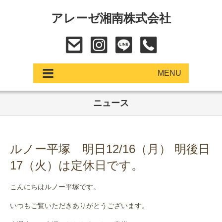
アレーゼ湘南株式会社
MENU
ニュース
アップデート
展示車・試乗車
ルノー平塚 明日12/16（月） 明後日
中古車
17（火）は定休日です。
ショールーム
こんにちはルノー平塚です。
サービス
いつもご覧いただきありがとうございます。