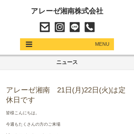
アレーゼ湘南株式会社
MENU
ニュース
アップデート
展示車・試乗車
アレーゼ湘南 21日(月)22日(火)は定
中古車
休日です
ショールーム
皆様こんにちは。
サービス
今週もたくさんの方のご来場