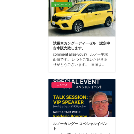
キャンペーン
試乗車カングーディーゼル 認定中
古車販売致します。
comment allez-vous? ルノー平塚
山畑です。 いつもご覧いただきあ
りがとうございます。 日頃よ…
ニュース
ルノーカングー スペシャルイベン
ト