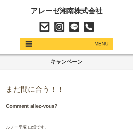
アレーゼ湘南株式会社
MENU
キャンペーン
アップデート
展示車・試乗車
まだ間に合う！！
中古車
Comment allez-vous?
ショールーム
サービス
ルノー平塚 山畑です。