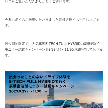
いつもご覧いただきありがとうございます。
作業事例
保険
今週も多くのご来場いただきました皆様方厚くお礼申し上げま
す。
店舗アクセス
只今期間限定で、人気車種E-TECH FULL HYBRIDの豪華宿泊付
モニター試乗キャンペーンを9/29(金)～11/30(木)開催しておりま
す。