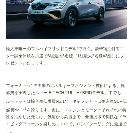
輸入車唯一のフルハイブリッドモデル*で行く、豪華宿泊付モニ
ター試乗体験を抽選で3組最大6名様（1組最大2名様×3組）にプ
レゼントいたします。
フォーミュラ1™由来のエネルギーマネジメント技術による、低
燃費を実現したルノー E-TECH FULL HYBRIDモデル。中でも、
1
ルーテシアは輸入車低燃費No.1*
、キャプチャーは輸入車SUV低
1
燃費No.1*
を誇ります。更に、エンジンとモーターそれぞれの特
性を活かした走りは、低速から高速まで、全速度域で爽快なドラ
イビングフィールを楽しめますので、ロングツーリングに最適で
す。