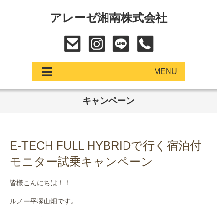
アレーゼ湘南株式会社
MENU
キャンペーン
アップデート
展示車・試乗車
E-TECH FULL HYBRIDで行く宿泊付
中古車
モニター試乗キャンペーン
ショールーム
皆様こんにちは！！
サービス
ルノー平塚山畑です。