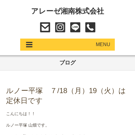
アレーゼ湘南株式会社
MENU
ブログ
アップデート
展示車・試乗車
ルノー平塚 ７/18（月）19（火）は
中古車
定休日です
ショールーム
こんにちは！！
サービス
ルノー平塚 山畑です。