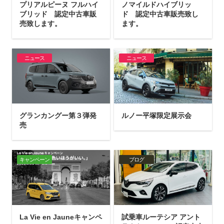
プリアルピーヌ フルハイ
ノマイルドハイブリッ
ブリッド 認定中古車販
ド 認定中古車販売致し
売致します。
ます。
ニュース
ニュース
グランカングー第３弾発
ルノー平塚限定展示会
売
キャンペーン
ブログ
La Vie en Jauneキャンペ
試乗車ルーテシア アント