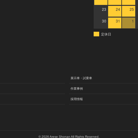
23
24
25
30
31
1
定休日
展示車・試乗車
作業事例
採用情報
©
2026 Arese Shonan All Rights Reserved.