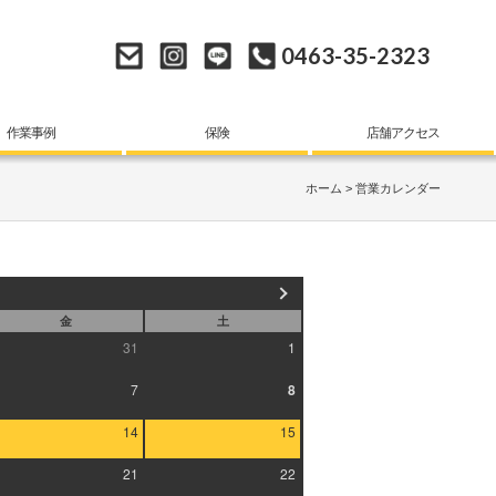
0463-35-2323
作業事例
保険
店舗アクセス
ホーム
営業カレンダー
金
土
31
1
7
8
14
15
21
22