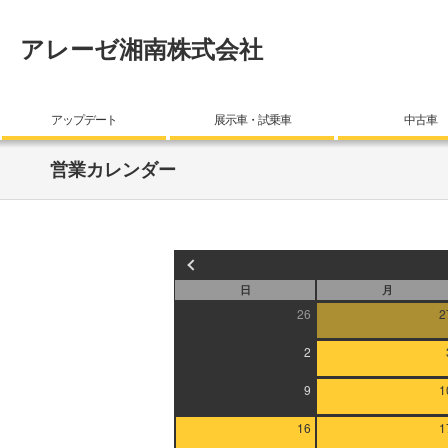
アレーゼ湘南株式会社
アップデート
展示車・試乗車
中古車
営業カレンダー
日
月
26
2
2
9
1
16
1