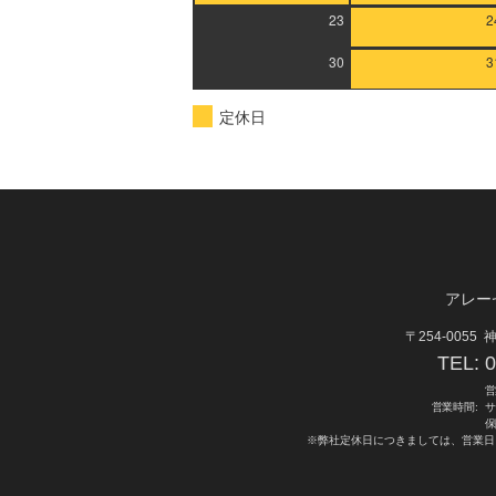
23
2
30
3
定休日
アレー
〒254-0055
神
TEL:
0
営
営業時間:
サ
保
※弊社定休日につきましては、営業日