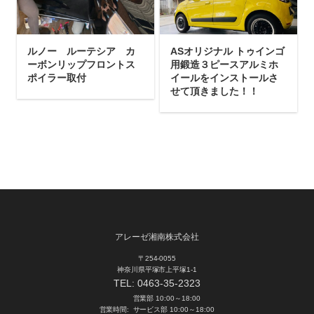
ルノー ルーテシア カ
ASオリジナル トゥインゴ
ーボンリップフロントス
用鍛造３ピースアルミホ
ポイラー取付
イールをインストールさ
せて頂きました！！
アレーゼ湘南株式会社
〒254-0055
神奈川県平塚市上平塚1-1
TEL:
0463-35-2323
営業部 10:00～18:00
営業時間:
サービス部 10:00～18:00