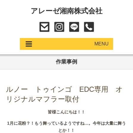
アレーゼ湘南株式会社
MENU
作業事例
アップデート
展示車・試乗車
ルノー トゥインゴ EDC専用 オ
中古車
リジナルマフラー取付
ショールーム
皆様こんにちは！！
サービス
1月に花粉？！もう舞っているようですね…。今年は大量に舞う
とか！！