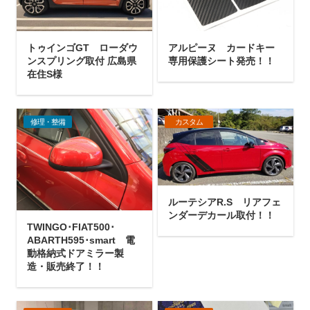
トゥインゴGT ローダウ
アルピーヌ カードキー
ンスプリング取付 広島県
専用保護シート発売！！
在住S様
修理・整備
カスタム
ルーテシアR.S リアフェ
ンダーデカール取付！！
TWINGO･FIAT500･
ABARTH595･smart 電
動格納式ドアミラー製
造・販売終了！！