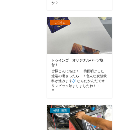
か？…
カスタム
トゥインゴ オリジナルパーツ取
付！！
皆様こんにちは！！ 梅雨明けした
途端の暑さったら！！色んな炭酸飲
料が進みます
なんだかんだでオ
リンピック始まりましたね！！
日…
修理・整備