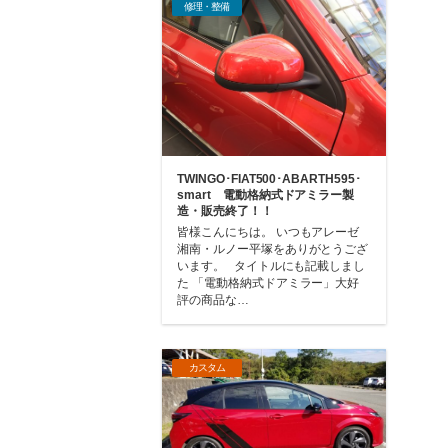
修理・整備
TWINGO･FIAT500･ABARTH595･
smart 電動格納式ドアミラー製
造・販売終了！！
皆様こんにちは。 いつもアレーゼ
湘南・ルノー平塚をありがとうござ
います。 タイトルにも記載しまし
た 「電動格納式ドアミラー」大好
評の商品な…
カスタム