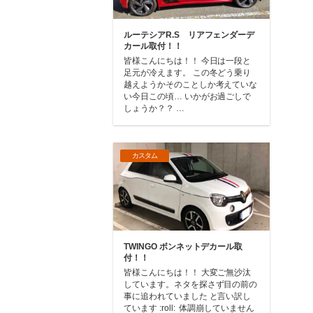
ルーテシアR.S リアフェンダーデ
カール取付！！
皆様こんにちは！！ 今日は一段と
足元が冷えます。 この冬どう乗り
越えようかそのことしか考えていな
い今日この頃… いかがお過ごしで
しょうか？？ …
カスタム
TWINGO ボンネットデカール取
付！！
皆様こんにちは！！ 大変ご無沙汰
しています。ネタを探さず目の前の
事に追われていました と言い訳し
ています :roll: 体調崩していません