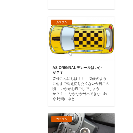
…
カスタム
AS-ORIGINAL デカールはいか
が？？
皆様こんにちは！！ 気候のよう
に心まで冷え切りたくない今日この
頃… いかがお過ごしでしょう
か？？ ・ なかなか外出できない昨
今 時間にゆと…
カスタム