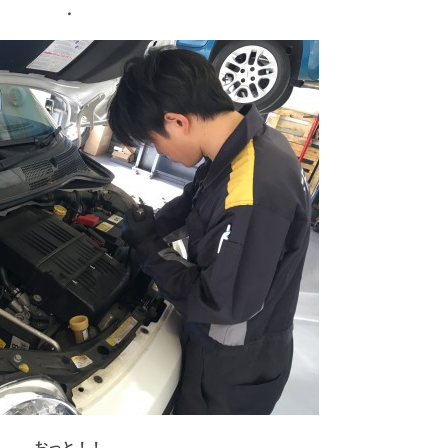
・
おっと！！