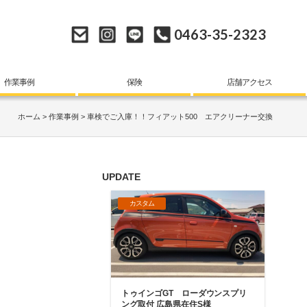
0463-35-2323
作業事例
保険
店舗アクセス
ホーム
作業事例
車検でご入庫！！フィアット500 エアクリーナー交換
UPDATE
カスタム
トゥインゴGT ローダウンスプリ
ング取付 広島県在住S様