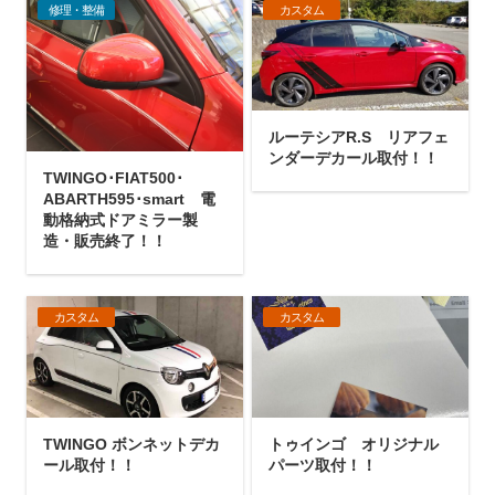
修理・整備
カスタム
ルーテシアR.S リアフェ
ンダーデカール取付！！
TWINGO･FIAT500･
ABARTH595･smart 電
動格納式ドアミラー製
造・販売終了！！
カスタム
カスタム
TWINGO ボンネットデカ
トゥインゴ オリジナル
ール取付！！
パーツ取付！！