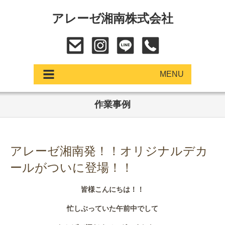
アレーゼ湘南株式会社
MENU
作業事例
アップデート
展示車・試乗車
アレーゼ湘南発！！オリジナルデカ
中古車
ールがついに登場！！
ショールーム
皆様こんにちは！！
サービス
忙しぶっていた午前中でして