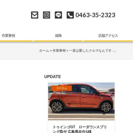
0463-35-2323
作業事例
保険
店舗アクセス
ホーム
作業事例
一度は愛したクルマなんです…。
UPDATE
カスタム
トゥインゴGT ローダウンスプリ
ング取付 広島県在住S様