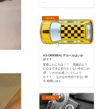
…
カスタム
AS-ORIGINAL デカールはいか
が？？
皆様こんにちは！！ 気候のよう
に心まで冷え切りたくない今日この
頃… いかがお過ごしでしょう
か？？ ・ なかなか外出できない昨
今 時間にゆと…
カスタム