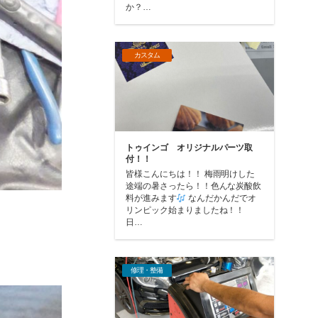
か？…
カスタム
トゥインゴ オリジナルパーツ取
付！！
皆様こんにちは！！ 梅雨明けした
途端の暑さったら！！色んな炭酸飲
料が進みます
なんだかんだでオ
リンピック始まりましたね！！
日…
修理・整備