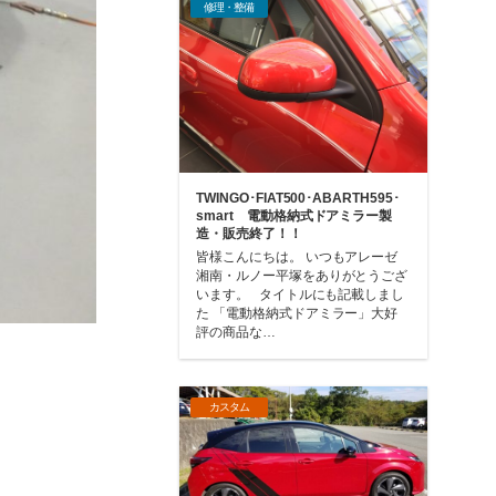
修理・整備
TWINGO･FIAT500･ABARTH595･
smart 電動格納式ドアミラー製
造・販売終了！！
皆様こんにちは。 いつもアレーゼ
湘南・ルノー平塚をありがとうござ
います。 タイトルにも記載しまし
た 「電動格納式ドアミラー」大好
評の商品な…
カスタム