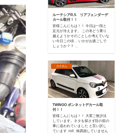
ルーテシアR.S リアフェンダーデ
カール取付！！
皆様こんにちは！！ 今日は一段と
足元が冷えます。 この冬どう乗り
越えようかそのことしか考えていな
い今日この頃… いかがお過ごしで
しょうか？？ …
カスタム
TWINGO ボンネットデカール取
付！！
皆様こんにちは！！ 大変ご無沙汰
しています。ネタを探さず目の前の
事に追われていました と言い訳し
ています :roll: 体調崩していません