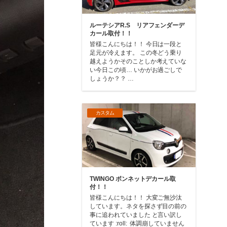
ルーテシアR.S リアフェンダーデ
カール取付！！
皆様こんにちは！！ 今日は一段と
足元が冷えます。 この冬どう乗り
越えようかそのことしか考えていな
い今日この頃… いかがお過ごしで
しょうか？？ …
カスタム
TWINGO ボンネットデカール取
付！！
皆様こんにちは！！ 大変ご無沙汰
しています。ネタを探さず目の前の
事に追われていました と言い訳し
ています :roll: 体調崩していません