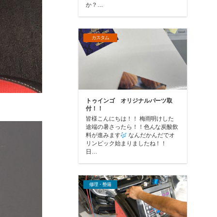
か？…
カスタム
トゥインゴ オリジナルパーツ取
付！！
皆様こんにちは！！ 梅雨明けした
途端の暑さったら！！色んな炭酸飲
料が進みます
なんだかんだでオ
リンピック始まりましたね！！
日…
修理・整備