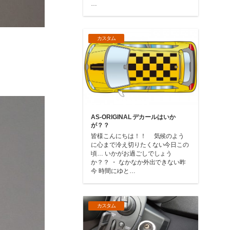
…
カスタム
AS-ORIGINAL デカールはいか
が？？
皆様こんにちは！！ 気候のよう
に心まで冷え切りたくない今日この
頃… いかがお過ごしでしょう
か？？ ・ なかなか外出できない昨
今 時間にゆと…
カスタム