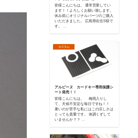
皆様こんにちは。 通常営業してい
ます！！よろしくお願い致します。
休み前にオリジナルパーツのご購入
いただきました。 広島県在住S様で
す。 …
カスタム
アルピーヌ カードキー専用保護シ
ート発売！！
皆様こんにちは。 梅雨入りし
て、天候不安定な毎日ですね！！
暑いのが苦手な私にはこの涼しさは
とっても貴重です。 体調くずして
いませんか？？ …