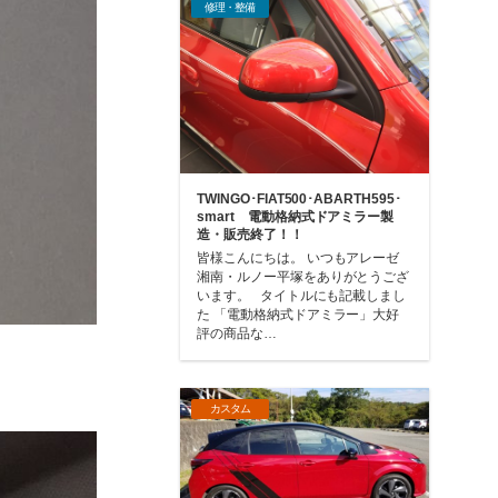
修理・整備
TWINGO･FIAT500･ABARTH595･
smart 電動格納式ドアミラー製
造・販売終了！！
皆様こんにちは。 いつもアレーゼ
湘南・ルノー平塚をありがとうござ
います。 タイトルにも記載しまし
た 「電動格納式ドアミラー」大好
評の商品な…
カスタム