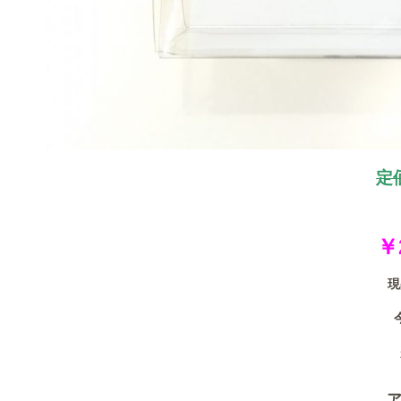
定
￥
現