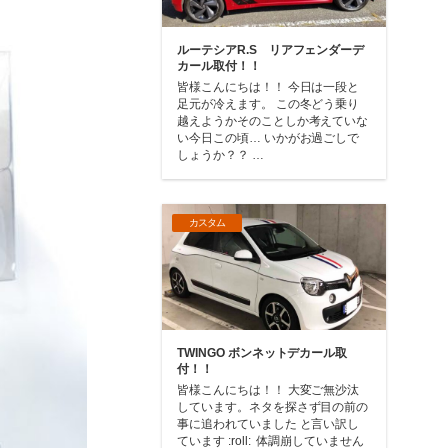
ルーテシアR.S リアフェンダーデ
カール取付！！
皆様こんにちは！！ 今日は一段と
足元が冷えます。 この冬どう乗り
越えようかそのことしか考えていな
い今日この頃… いかがお過ごしで
しょうか？？ …
カスタム
TWINGO ボンネットデカール取
付！！
皆様こんにちは！！ 大変ご無沙汰
しています。ネタを探さず目の前の
事に追われていました と言い訳し
ています :roll: 体調崩していません