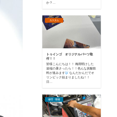
か？…
カスタム
トゥインゴ オリジナルパーツ取
付！！
皆様こんにちは！！ 梅雨明けした
途端の暑さったら！！色んな炭酸飲
料が進みます
なんだかんだでオ
リンピック始まりましたね！！
日…
修理・整備