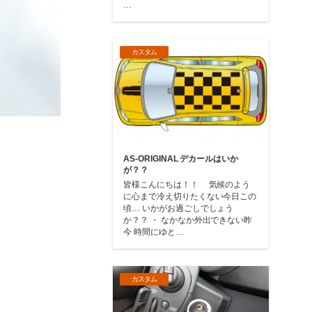
…
カスタム
AS-ORIGINAL デカールはいか
が？？
皆様こんにちは！！ 気候のよう
に心まで冷え切りたくない今日この
頃… いかがお過ごしでしょう
か？？ ・ なかなか外出できない昨
今 時間にゆと…
カスタム