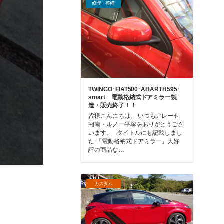
修理・整備
TWINGO･FIAT500･ABARTH595･
smart 電動格納式ドアミラー製
造・販売終了！！
皆様こんにちは。 いつもアレーゼ
湘南・ルノー平塚をありがとうござ
います。 タイトルにも記載しまし
た 「電動格納式ドアミラー」大好
評の商品な…
カスタム