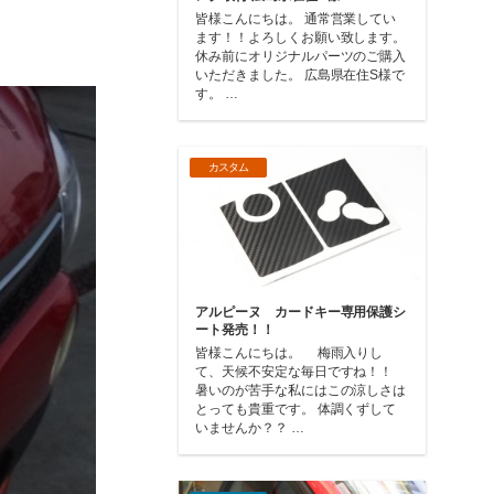
皆様こんにちは。 通常営業してい
ます！！よろしくお願い致します。
休み前にオリジナルパーツのご購入
いただきました。 広島県在住S様で
す。 …
カスタム
アルピーヌ カードキー専用保護シ
ート発売！！
皆様こんにちは。 梅雨入りし
て、天候不安定な毎日ですね！！
暑いのが苦手な私にはこの涼しさは
とっても貴重です。 体調くずして
いませんか？？ …