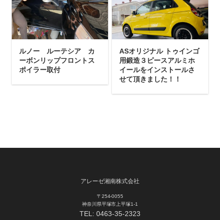
ルノー ルーテシア カ
ASオリジナル トゥインゴ
ーボンリップフロントス
用鍛造３ピースアルミホ
ポイラー取付
イールをインストールさ
せて頂きました！！
アレーゼ湘南株式会社
〒254-0055
神奈川県平塚市上平塚1-1
TEL:
0463-35-2323