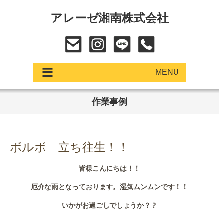
アレーゼ湘南株式会社
MENU
作業事例
アップデート
展示車・試乗車
ボルボ 立ち往生！！
中古車
皆様こんにちは！！
ショールーム
厄介な雨となっております。湿気ムンムンです！！
サービス
いかがお過ごしでしょうか？？