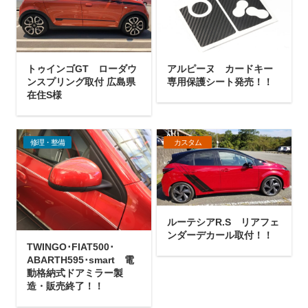
トゥインゴGT ローダウ
アルピーヌ カードキー
ンスプリング取付 広島県
専用保護シート発売！！
在住S様
修理・整備
カスタム
ルーテシアR.S リアフェ
ンダーデカール取付！！
TWINGO･FIAT500･
ABARTH595･smart 電
動格納式ドアミラー製
造・販売終了！！