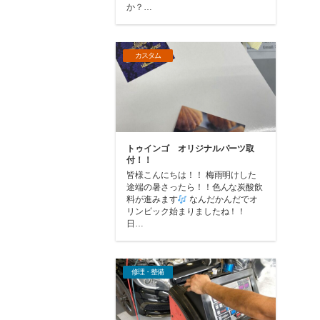
か？…
カスタム
トゥインゴ オリジナルパーツ取
付！！
皆様こんにちは！！ 梅雨明けした
途端の暑さったら！！色んな炭酸飲
料が進みます
なんだかんだでオ
リンピック始まりましたね！！
日…
修理・整備