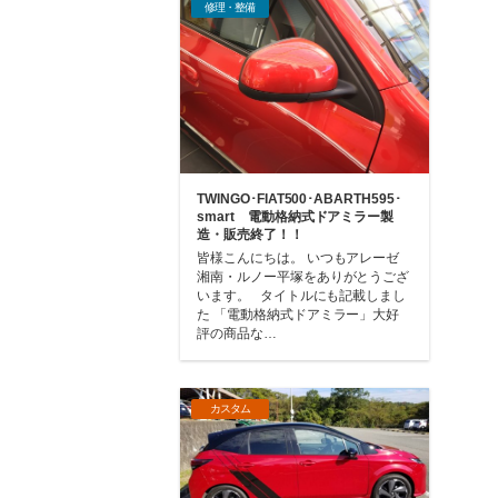
修理・整備
TWINGO･FIAT500･ABARTH595･
smart 電動格納式ドアミラー製
造・販売終了！！
皆様こんにちは。 いつもアレーゼ
湘南・ルノー平塚をありがとうござ
います。 タイトルにも記載しまし
た 「電動格納式ドアミラー」大好
評の商品な…
カスタム