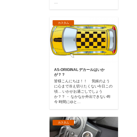
…
カスタム
AS-ORIGINAL デカールはいか
が？？
皆様こんにちは！！ 気候のよう
に心まで冷え切りたくない今日この
頃… いかがお過ごしでしょう
か？？ ・ なかなか外出できない昨
今 時間にゆと…
カスタム