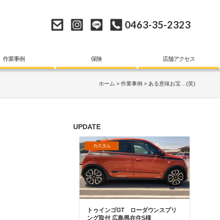
0463-35-2323
作業事例
保険
店舗アクセス
ホーム
作業事例
ある意味お宝…(笑)
UPDATE
カスタム
トゥインゴGT ローダウンスプリ
ング取付 広島県在住S様