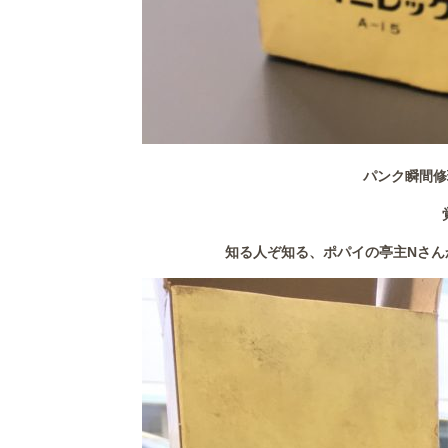
パンク瞬間修
知る人ぞ知る、ポパイの亭主Nさん