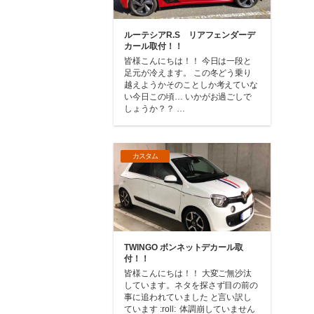
ルーテシアR.S リアフェンダーデ
カール取付！！
皆様こんにちは！！ 今日は一段と
足元が冷えます。 この冬どう乗り
越えようかそのことしか考えていな
い今日この頃… いかがお過ごしで
しょうか？？ …
カスタム
TWINGO ボンネットデカール取
付！！
皆様こんにちは！！ 大変ご無沙汰
しています。ネタを探さず目の前の
事に追われていました と言い訳し
ています :roll: 体調崩していません