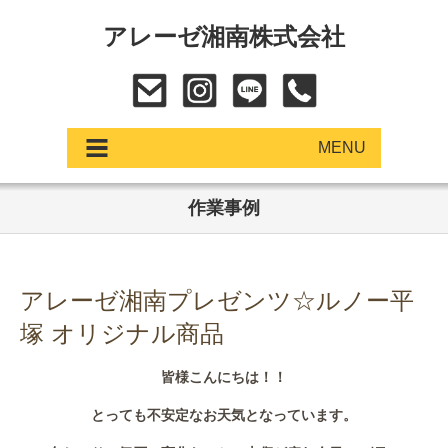
アレーゼ湘南株式会社
MENU
作業事例
アップデート
展示車・試乗車
アレーゼ湘南プレゼンツ☆ルノー平
中古車
塚 オリジナル商品
ショールーム
皆様こんにちは！！
サービス
とっても不安定なお天気となっています。