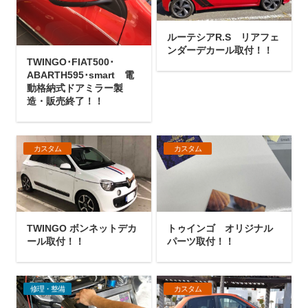
ルーテシアR.S リアフェ
ンダーデカール取付！！
TWINGO･FIAT500･
ABARTH595･smart 電
動格納式ドアミラー製
造・販売終了！！
カスタム
カスタム
TWINGO ボンネットデカ
トゥインゴ オリジナル
ール取付！！
パーツ取付！！
修理・整備
カスタム