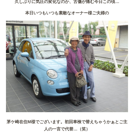
久しぶりに気圧の変化なのか、古傷が痛む今日この頃…
作業事例
本日いつもいつも素敵なオーナー様ご夫婦の
保険
店舗アクセス
茅ケ崎在住M様でございます。初回車検で替えちゃうかぁとご主
人の一言で代替…（笑）