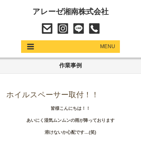
アレーゼ湘南株式会社
MENU
作業事例
アップデート
展示車・試乗車
ホイルスペーサー取付！！
中古車
皆様こんにちは！！
ショールーム
あいにく湿気ムンムンの雨が降っております
サービス
溶けないか心配です…(笑)