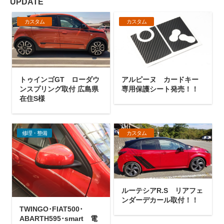
UPDATE
カスタム
カスタム
トゥインゴGT ローダウ
アルピーヌ カードキー
ンスプリング取付 広島県
専用保護シート発売！！
在住S様
修理・整備
カスタム
ルーテシアR.S リアフェ
ンダーデカール取付！！
TWINGO･FIAT500･
ABARTH595･smart 電