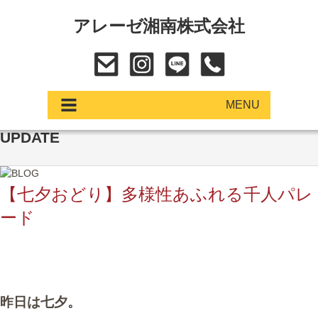
アレーゼ湘南株式会社
MENU
UPDATE
アップデート
展示車・試乗車
【七夕おどり】多様性あふれる千人パレ
ード
中古車
ショールーム
サービス
昨日は七夕。