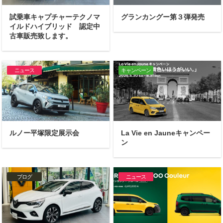
試乗車キャプチャーテクノマ
グランカングー第３弾発売
イルドハイブリッド 認定中
古車販売致します。
ニュース
キャンペーン
ルノー平塚限定展示会
La Vie en Jauneキャンペー
ン
ブログ
ニュース