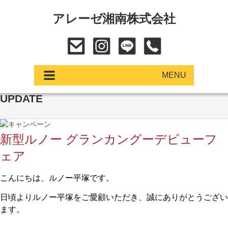
アレーゼ湘南株式会社
MENU
UPDATE
アップデート
展示車・試乗車
新型ルノー グランカングーデビューフ
ェア
中古車
こんにちは、ルノー平塚です。
ショールーム
日頃よりルノー平塚をご愛顧いただき、誠にありがとうござい
サービス
ます。