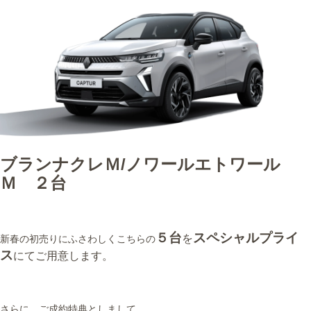
ブランナクレＭ/ノワールエトワール
Ｍ ２台
５台
スペシャルプライ
を
新春の初売りにふさわしくこちらの
ス
にてご用意します。
さらに、ご成約特典としまして．．．