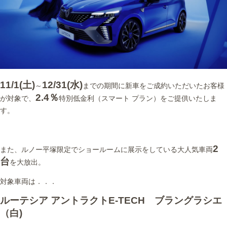
11/1(土)
12/31(水)
～
までの期間に新車をご成約いただいたお客様
2.4％
が対象で、
特別低金利（スマート プラン）をご提供いたしま
す。
2
また、ルノー平塚限定でショールームに展示をしている大人気車両
台
を大放出。
対象車両は．．．
ルーテシア アントラクトE-TECH ブラングラシエ
（白)