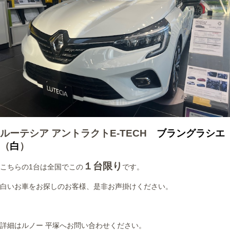
ルーテシア アントラクトE-TECH
ブラングラシエ
（
白
）
１台限り
こちらの1台は全国でこの
です。
白いお車をお探しのお客様、是非お声掛けください。
詳細はルノー 平塚へお問い合わせください。