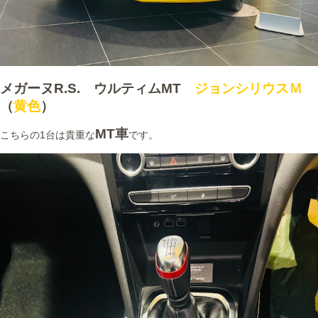
メガーヌR.S. ウルティムMT
ジョンシリウスＭ
（
黄色
）
MT車
こちらの1台は貴重な
です。