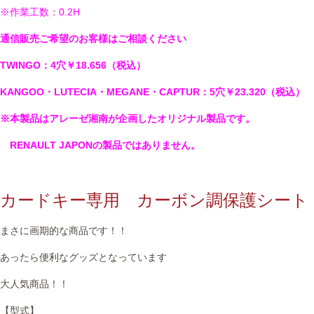
作業事例
※作業工数：
0.2H
通信販売ご希望のお客様はご相談ください
保険
TWINGO
：
4
穴￥18.656（税込）
店舗アクセス
KANGOO
・
LUTECIA
・
MEGANE
・
CAPTUR
：
5
穴￥23.320（税込）
※本製品はアレーゼ湘南が企画したオリジナル製品です。
RENAULT JAPONの製品ではありません。
カードキー専用 カーボン調保護シート
まさに画期的な商品です！！
あったら便利なグッズとなっています
大人気商品！！
【型式】