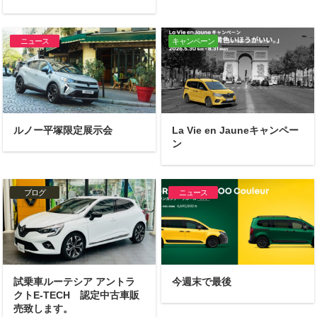
ニュース
キャンペーン
ルノー平塚限定展示会
La Vie en Jauneキャンペー
ン
ブログ
ニュース
試乗車ルーテシア アントラ
今週末で最後
クトE-TECH 認定中古車販
売致します。