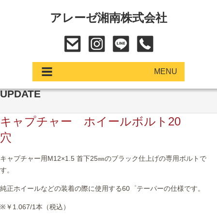
アレーゼ湘南株式会社
MENU
UPDATE
アップデート
キャプチャー ホイールボルト20
展示車・試乗車
穴
中古車
キャプチャー用
M12
×
1.5
首下
25
㎜のブラック仕上げの専用ボルトで
す。
ショールーム
純正ホイールなどの装着の際に使用する
60
゜テーパーの仕様です。
サービス
※￥1.067
/1
本（税込）