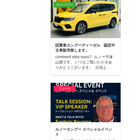
キャンペーン
試乗車カングーディーゼル 認定中
古車販売致します。
comment allez-vous? ルノー平塚
山畑です。 いつもご覧いただきあ
りがとうございます。 日頃よ…
ニュース
ルノーカングー スペシャルイベン
ト