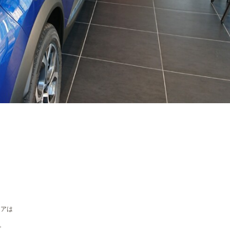
リアは
。