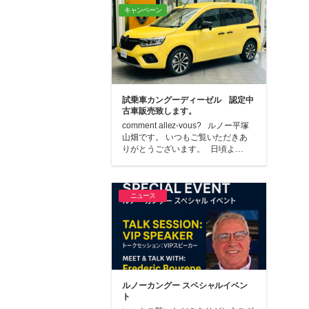
キャンペーン
試乗車カングーディーゼル 認定中
古車販売致します。
comment allez-vous? ルノー平塚
山畑です。 いつもご覧いただきあ
りがとうございます。 日頃よ…
ニュース
ルノーカングー スペシャルイベン
ト