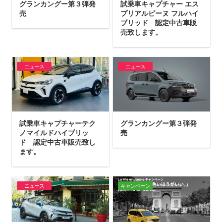
グランカングー第３弾発
試乗車キャプチャー エス
売
プリアルピーヌ フルハイ
ブリッド 認定中古車販
売致します。
ニュース
ニュース
試乗車キャプチャーテク
グランカングー第３弾発
ノマイルドハイブリッ
売
ド 認定中古車販売致し
ます。
ニュース
キャンペーン