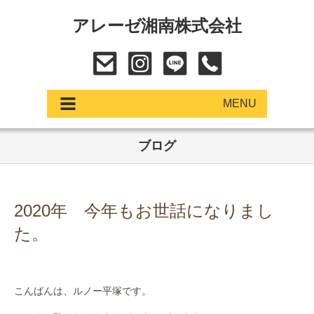
アレーゼ湘南株式会社
MENU
ブログ
アップデート
展示車・試乗車
2020年 今年もお世話になりまし
中古車
た。
ショールーム
サービス
こんばんは、ルノー平塚です。