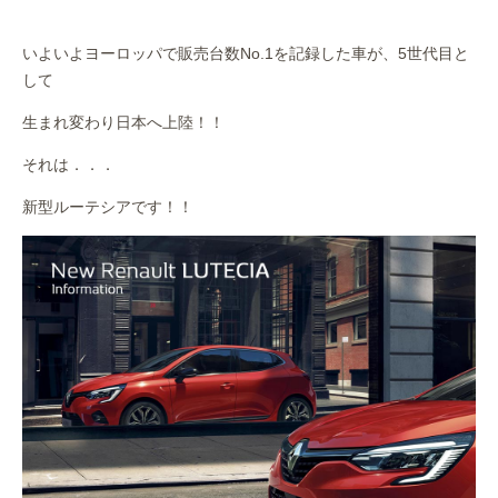
作業事例
いよいよヨーロッパで販売台数No.1を記録した車が、5世代目と
保険
して
生まれ変わり日本へ上陸！！
店舗アクセス
それは．．．
新型ルーテシアです！！