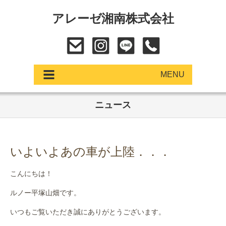
アレーゼ湘南株式会社
MENU
ニュース
アップデート
展示車・試乗車
いよいよあの車が上陸．．．
中古車
こんにちは！
ショールーム
ルノー平塚山畑です。
サービス
いつもご覧いただき誠にありがとうございます。