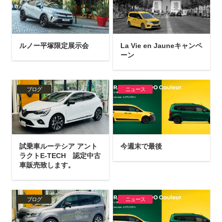
ルノー平塚限定展示会
La Vie en Jauneキャンペ
ーン
ブログ
ニュース
試乗車ルーテシア アント
今週末で最後
ラクトE-TECH 認定中古
車販売致します。
ブログ
ニュース