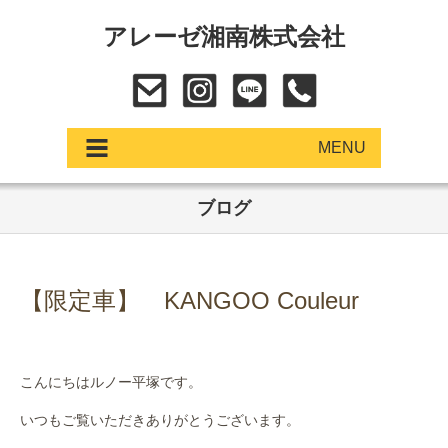
アレーゼ湘南株式会社
MENU
ブログ
アップデート
展示車・試乗車
【限定車】 KANGOO Couleur
中古車
ショールーム
こんにちはルノー平塚です。
サービス
いつもご覧いただきありがとうございます。