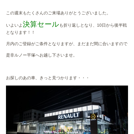
作業事例
この週末もたくさんのご来場ありがとうございました。
保険
決算セール
いよいよ
も折り返しとなり、10日から後半戦
となります！！
店舗アクセス
月内のご登録がご条件となりますが、まだまだ間に合いますので
是非ルノー平塚へお越し下さいませ。
お探しのあの車、きっと見つかります・・・