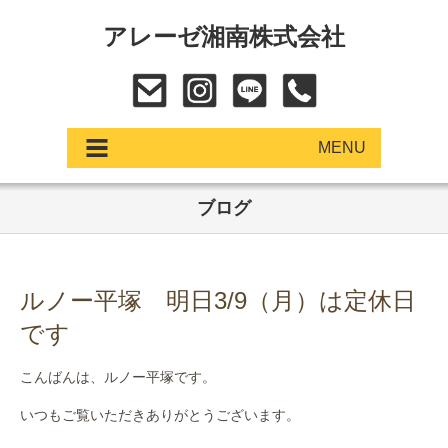
アレーゼ湘南株式会社
MENU
ブログ
アップデート
展示車・試乗車
ルノー平塚 明日3/9（月）は定休日
中古車
です
ショールーム
こんばんは、ルノー平塚です。
サービス
いつもご覧いただきありがとうございます。