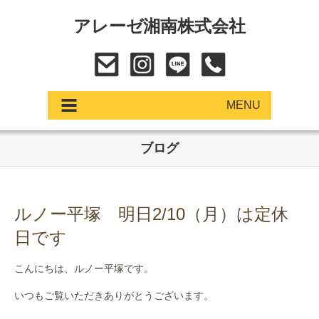
アレーゼ湘南株式会社
MENU
ブログ
アップデート
展示車・試乗車
ルノー平塚 明日2/10（月）は定休
中古車
日です
ショールーム
こんにちは、ルノー平塚です。
サービス
いつもご覧いただきありがとうございます。