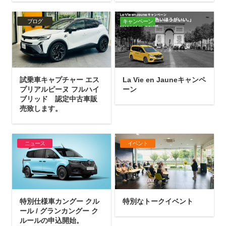
ブログ
キャンペーン
試乗車キャプチャー エス
La Vie en Jauneキャンペ
プリアルピーヌ フルハイ
ーン
ブリッド 認定中古車販
売致します。
ニュース
イベント
特別仕様車カングー クル
特別なトークイベント
ール / グランカングー ク
ルールの申込開始。