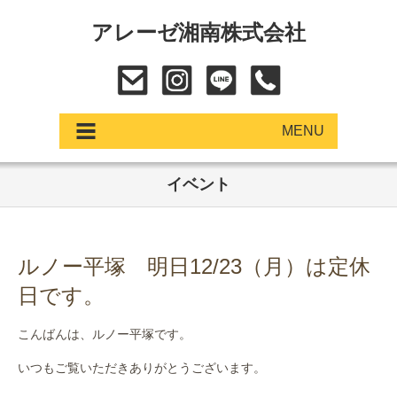
アレーゼ湘南株式会社
MENU
イベント
アップデート
展示車・試乗車
ルノー平塚 明日12/23（月）は定休
中古車
日です。
ショールーム
こんばんは、ルノー平塚です。
サービス
いつもご覧いただきありがとうございます。