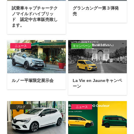
試乗車キャプチャーテク
グランカングー第３弾発
ノマイルドハイブリッ
売
ド 認定中古車販売致し
ます。
ニュース
キャンペーン
ルノー平塚限定展示会
La Vie en Jauneキャンペ
ーン
ブログ
ニュース