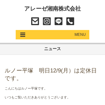
アレーゼ湘南株式会社
MENU
ニュース
アップデート
展示車・試乗車
ルノー平塚 明日12/9(月）は定休日
中古車
です。
ショールーム
こんにちはルノー平塚です。
サービス
いつもご覧いただきありがとうございます。