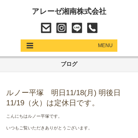
アレーゼ湘南株式会社
MENU
ブログ
アップデート
展示車・試乗車
ルノー平塚 明日11/18(月) 明後日
中古車
11/19（火）は定休日です。
ショールーム
こんにちはルノー平塚です。
サービス
いつもご覧いただきありがとうございます。