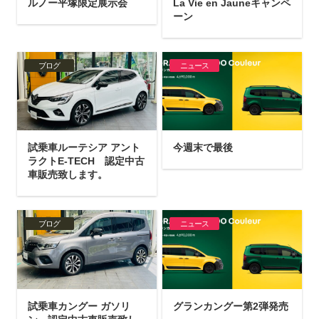
ルノー平塚限定展示会
La Vie en Jauneキャンペ
ーン
ブログ
ニュース
試乗車ルーテシア アント
今週末で最後
ラクトE-TECH 認定中古
車販売致します。
ブログ
ニュース
試乗車カングー ガソリ
グランカングー第2弾発売