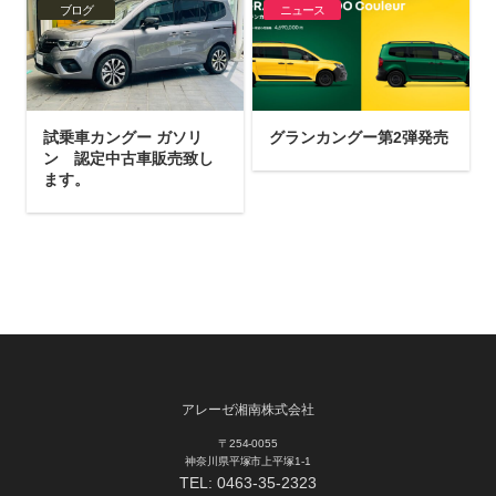
ブログ
ニュース
試乗車カングー ガソリ
グランカングー第2弾発売
ン 認定中古車販売致し
ます。
アレーゼ湘南株式会社
〒254-0055
神奈川県平塚市上平塚1-1
TEL:
0463-35-2323