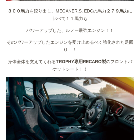
３００馬力
を絞り出し、MEGANER.S. EDCの馬力
２７９馬力
に
比べて１１馬力も
パワーアップした、ルノー最強エンジン！！
そのパワーアップしたエンジンを受け止めるべく強化された足回
り！！
身体全体を支えてくれる
TROPHY専用RECARO製
のフロントバ
ケットシート！！