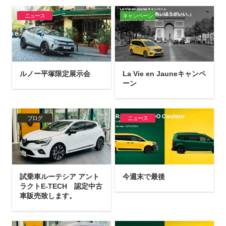
ニュース
キャンペーン
ルノー平塚限定展示会
La Vie en Jauneキャンペ
ーン
ブログ
ニュース
試乗車ルーテシア アント
今週末で最後
ラクトE-TECH 認定中古
車販売致します。