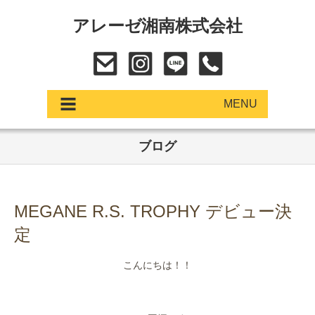
アレーゼ湘南株式会社
MENU
ブログ
アップデート
展示車・試乗車
MEGANE R.S. TROPHY デビュー決
中古車
定
ショールーム
こんにちは！！
サービス
・