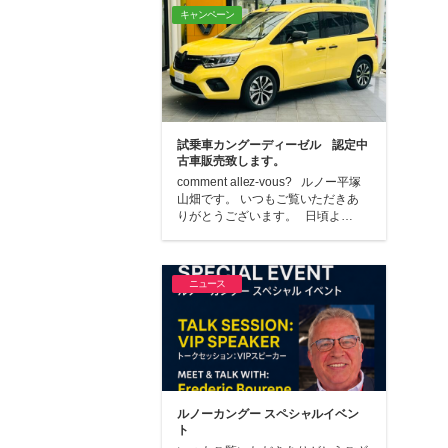
キャンペーン
試乗車カングーディーゼル 認定中
古車販売致します。
comment allez-vous? ルノー平塚
山畑です。 いつもご覧いただきあ
りがとうございます。 日頃よ…
ニュース
ルノーカングー スペシャルイベン
ト