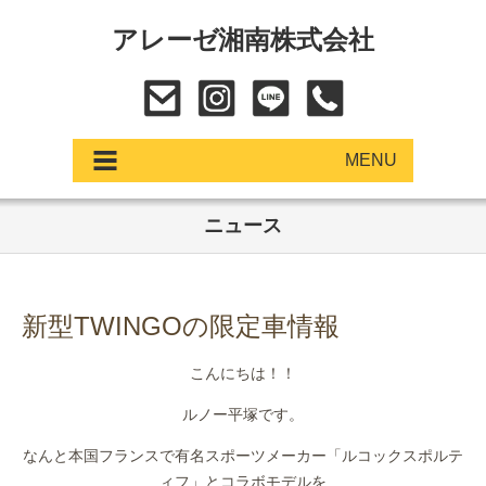
アレーゼ湘南株式会社
MENU
ニュース
アップデート
展示車・試乗車
新型TWINGOの限定車情報
中古車
こんにちは！！
ショールーム
ルノー平塚です。
サービス
なんと本国フランスで有名スポーツメーカー「ルコックスポルテ
ィフ」とコラボモデルを