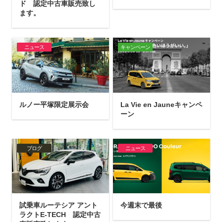
ド 認定中古車販売致し
ます。
ニュース
キャンペーン
ルノー平塚限定展示会
La Vie en Jauneキャンペ
ーン
ブログ
ニュース
試乗車ルーテシア アント
今週末で最後
ラクトE-TECH 認定中古