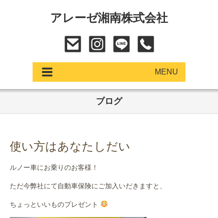
アレーゼ湘南株式会社
MENU
ブログ
アップデート
展示車・試乗車
使い方はあなたしだい
中古車
ルノー車にお乗りのお客様！
ショールーム
ただ今弊社にて自動車保険にご加入いだきますと、
サービス
ちょっといいものプレゼント