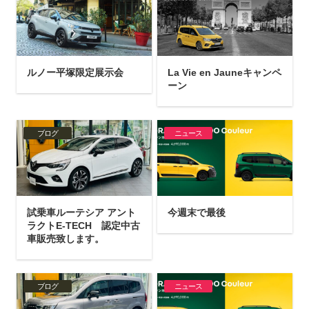
ルノー平塚限定展示会
La Vie en Jauneキャンペ
ーン
ブログ
ニュース
試乗車ルーテシア アント
今週末で最後
ラクトE-TECH 認定中古
車販売致します。
ブログ
ニュース