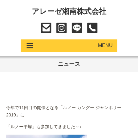
アレーゼ湘南株式会社
MENU
ニュース
アップデート
展示車・試乗車
中古車
今年で11回目の開催となる「ルノー カングー ジャンボリー
ショールーム
2019」に
サービス
「ルノー平塚」も参加してきました～♪