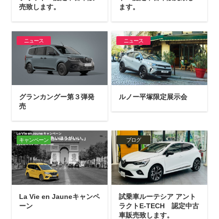
売致します。
ます。
ニュース
ニュース
グランカングー第３弾発
ルノー平塚限定展示会
売
キャンペーン
ブログ
La Vie en Jauneキャンペ
試乗車ルーテシア アント
ーン
ラクトE-TECH 認定中古
車販売致します。