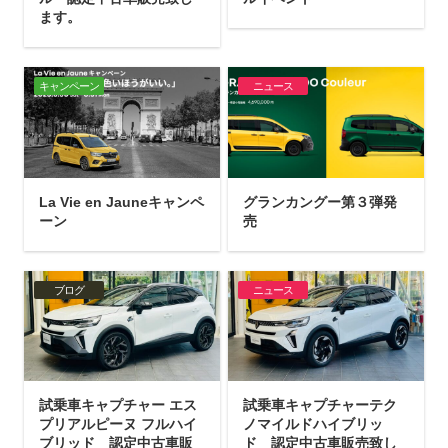
ます。
キャンペーン
ニュース
La Vie en Jauneキャンペ
グランカングー第３弾発
ーン
売
ブログ
ニュース
試乗車キャプチャー エス
試乗車キャプチャーテク
プリアルピーヌ フルハイ
ノマイルドハイブリッ
ブリッド 認定中古車販
ド 認定中古車販売致し