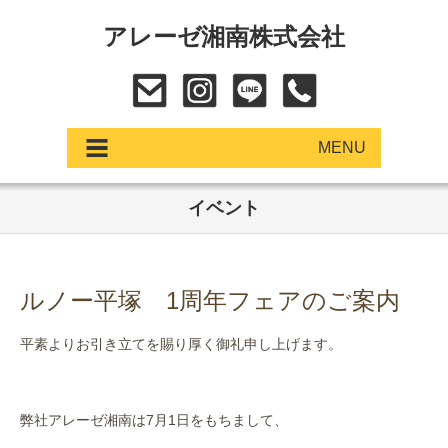
アレーゼ湘南株式会社
MENU
イベント
アップデート
展示車・試乗車
ルノー平塚 1周年フェアのご案内
中古車
平素よりお引き立てを賜り厚く御礼申し上げます。
ショールーム
サービス
弊社アレーゼ湘南は7月1日をもちまして、