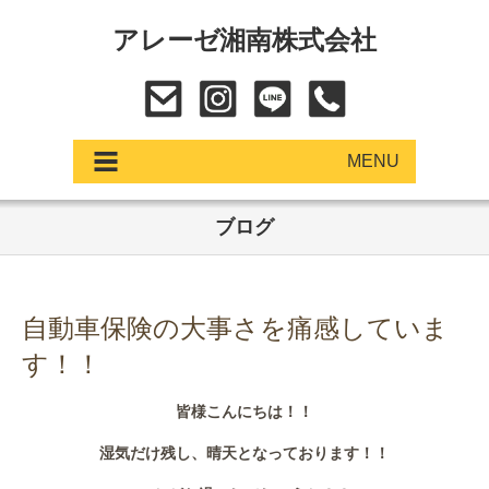
アレーゼ湘南株式会社
MENU
ブログ
アップデート
展示車・試乗車
自動車保険の大事さを痛感していま
中古車
す！！
ショールーム
皆様こんにちは！！
サービス
湿気だけ残し、晴天となっております！！