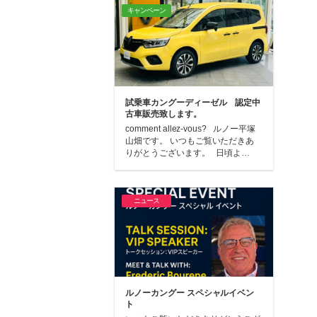
キャンペーン
試乗車カングーディーゼル 認定中
古車販売致します。
comment allez-vous? ルノー平塚
山畑です。 いつもご覧いただきあ
りがとうございます。 日頃よ…
ニュース
ルノーカングー スペシャルイベン
ト