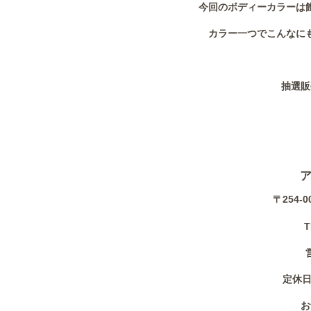
今回のボディーカラーは
カラー一つでこんなに
抽選販
〒254-
T
定休日
お