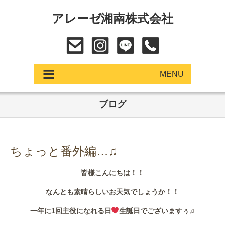
アレーゼ湘南株式会社
MENU
ブログ
アップデート
展示車・試乗車
ちょっと番外編…♫
中古車
皆様こんにちは！！
ショールーム
なんとも素晴らしいお天気でしょうか！！
サービス
一年に1回主役になれる日
生誕日でございますぅ♫