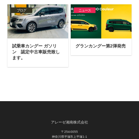
ブログ
ニュース
試乗車カングー ガソリ
グランカングー第2弾発売
ン 認定中古車販売致し
ます。
アレーゼ湘南株式会社
〒254-0055
神奈川県平塚市上平塚1-1