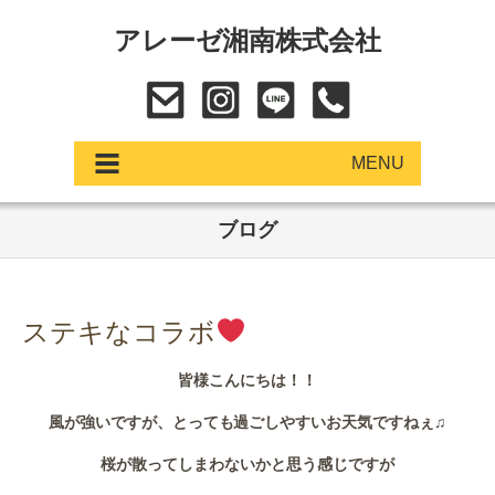
アレーゼ湘南株式会社
MENU
ブログ
アップデート
展示車・試乗車
ステキなコラボ
中古車
皆様こんにちは！！
ショールーム
風が強いですが、とっても過ごしやすいお天気ですねぇ♫
サービス
桜が散ってしまわないかと思う感じですが