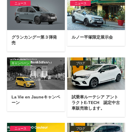
ニュース
ニュース
グランカングー第３弾発
ルノー平塚限定展示会
売
キャンペーン
ブログ
La Vie en Jauneキャンペ
試乗車ルーテシア アント
ーン
ラクトE-TECH 認定中古
車販売致します。
ニュース
ブログ