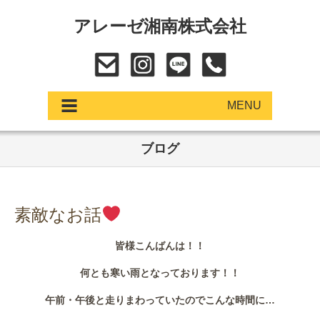
アレーゼ湘南株式会社
MENU
ブログ
アップデート
展示車・試乗車
素敵なお話
中古車
皆様こんばんは！！
ショールーム
何とも寒い雨となっております！！
サービス
午前・午後と走りまわっていたのでこんな時間に…