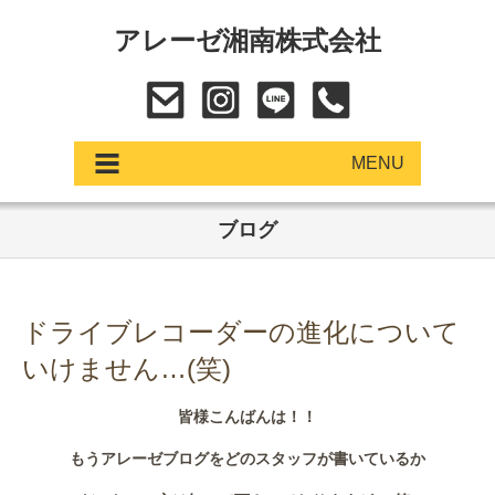
アレーゼ湘南株式会社
MENU
ブログ
アップデート
展示車・試乗車
ドライブレコーダーの進化について
中古車
いけません…(笑)
ショールーム
皆様こんばんは！！
サービス
もうアレーゼブログをどのスタッフが書いているか