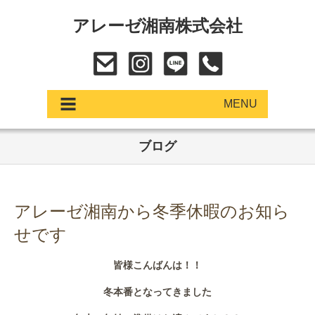
アレーゼ湘南株式会社
MENU
ブログ
アップデート
展示車・試乗車
アレーゼ湘南から冬季休暇のお知ら
中古車
せです
ショールーム
皆様こんばんは！！
サービス
冬本番となってきました