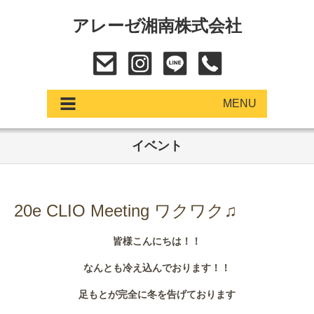
アレーゼ湘南株式会社
MENU
イベント
アップデート
展示車・試乗車
20e CLIO Meeting ワクワク♫
中古車
皆様こんにちは！！
ショールーム
なんとも冷え込んでおります！！
サービス
足もとが完全に冬を告げております