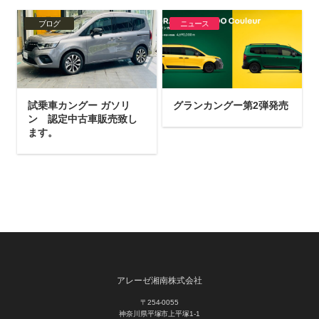
ブログ
ニュース
試乗車カングー ガソリ
グランカングー第2弾発売
ン 認定中古車販売致し
ます。
アレーゼ湘南株式会社
〒254-0055
神奈川県平塚市上平塚1-1