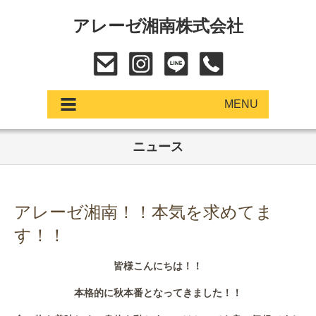
アレーゼ湘南株式会社
MENU
ニュース
アップデート
展示車・試乗車
アレーゼ湘南！！本気を求めてま
中古車
す！！
ショールーム
皆様こんにちは！！
サービス
本格的に秋本番となってきました！！