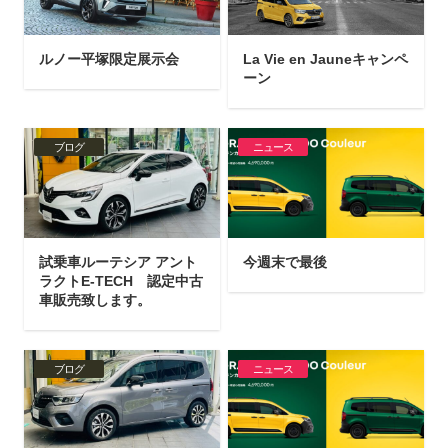
ルノー平塚限定展示会
La Vie en Jauneキャンペ
ーン
ブログ
ニュース
試乗車ルーテシア アント
今週末で最後
ラクトE-TECH 認定中古
車販売致します。
ブログ
ニュース