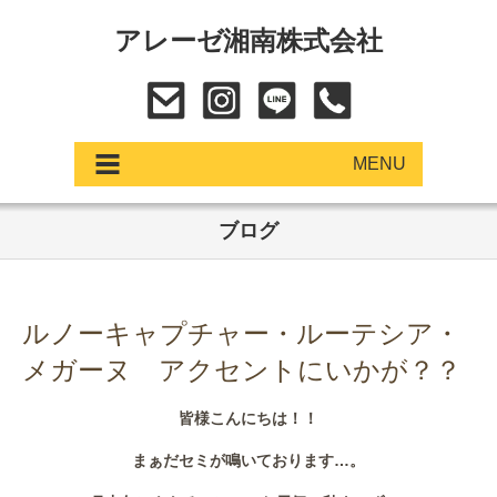
アレーゼ湘南株式会社
MENU
ブログ
アップデート
展示車・試乗車
ルノーキャプチャー・ルーテシア・
中古車
メガーヌ アクセントにいかが？？
ショールーム
皆様こんにちは！！
サービス
まぁだセミが鳴いております…。